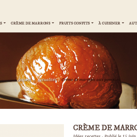
S
CRÈME DE MARRONS
FRUITS CONFITS
À CUISINER
AUT
Accueil
>
Actualités
>
Crème de marrons aux pommes
CRÈME DE MARR
Idées recettes
Publié le
15 juin