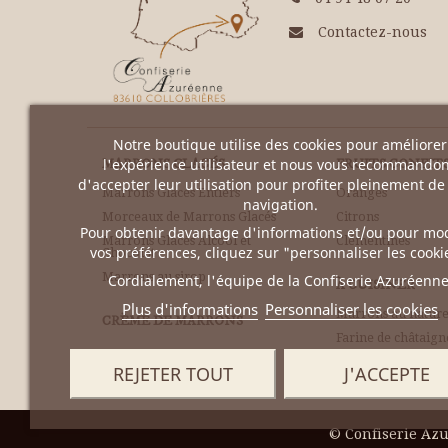
Contactez-nous
Notre boutique utilise des cookies pour améliorer
l'expérience utilisateur et nous vous recommando
MARRONS GLACÉS
FRUITS CONFIT
d'accepter leur utilisation pour profiter pleinement de
Marrons Glacés Entiers
Oranges
navigation.
Morceaux de Marrons Glacés
Citrons
Pour obtenir davantage d'informations et/ou pour mod
Marrons Glacés Alcool et
Clémentines
vos préférences, cliquez sur "personnaliser les cooki
Chocolat
Marrons au sirop
Cordialement, l'équipe de la Confiserie Azuréenne
À CUISINER
Plus d'informations
Personnaliser les cookies
Marrons au nature
CRÈME DE MARRONS
Farine de châtaign
Pâte et purée
REJETER TOUT
J'ACCEPTE
©
Confiserie Az