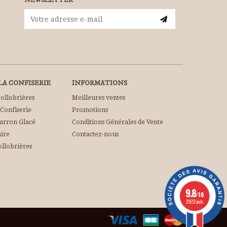
NEWSLETTER
A CONFISERIE
INFORMATIONS
Collobrières
Meilleures ventes
 Confiserie
Promotions
Marron Glacé
Conditions Générales de Vente
aire
Contactez-nous
ollobrières
9.8
/10
2972 avis