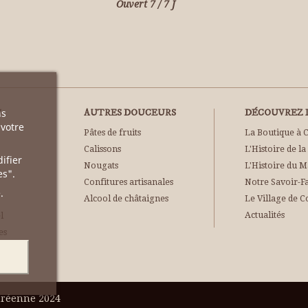
Ouvert 7 / 7 J
ns
S
AUTRES DOUCEURS
DÉCOUVREZ L
 votre
Pâtes de fruits
La Boutique à 
Calissons
L'Histoire de la
ifier
Nougats
L'Histoire du 
es".
Confitures artisanales
Notre Savoir-F
.
Alcool de châtaignes
Le Village de C
Actualités
l
es
uréenne 2024