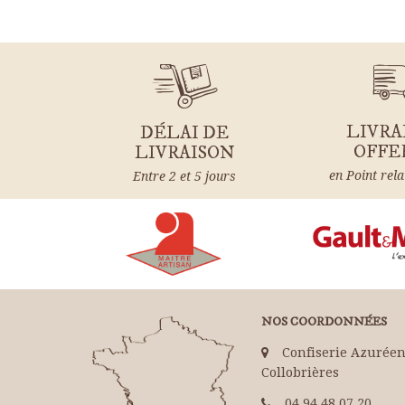
ES
OOL
ES
TAIGNES
LIVRA
DÉLAI DE
OFFE
LIVRAISON
en Point rela
Entre 2 et 5 jours
NOS COORDONNÉES
Confiserie Azuréen
Collobrières
04 94 48 07 20