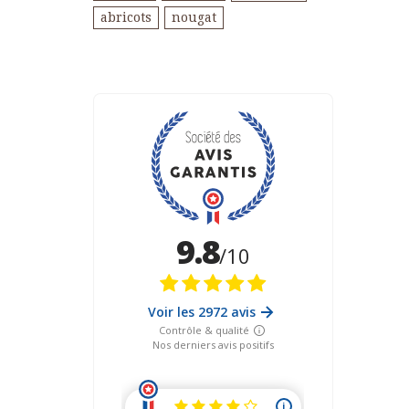
abricots
nougat
ES
OOL
ES
TAIGNES