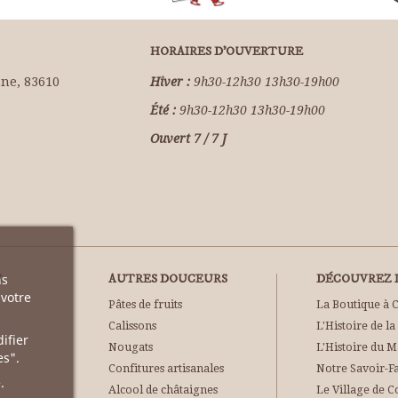
HORAIRES D'OUVERTURE
ne, 83610
Hiver :
9h30-12h30 13h30-19h00
Été :
9h30-12h30 13h30-19h00
Ouvert 7 / 7 J
ns
S
AUTRES DOUCEURS
DÉCOUVREZ L
 votre
Pâtes de fruits
La Boutique à 
Calissons
L'Histoire de la
ifier
Nougats
L'Histoire du 
es".
Confitures artisanales
Notre Savoir-F
.
Alcool de châtaignes
Le Village de C