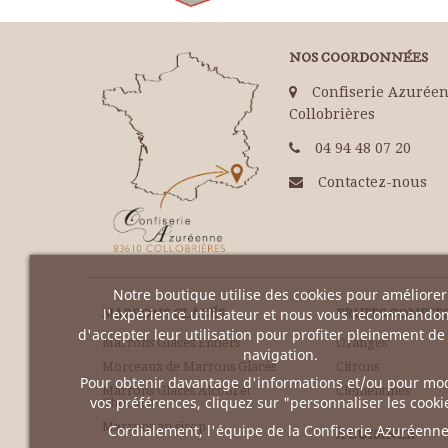
NOS COORDONNÉES
Confiserie Azuréen
Collobrières
04 94 48 07 20
Contactez-nous
Notre boutique utilise des cookies pour améliorer
l'expérience utilisateur et nous vous recommando
MARRONS GLACÉS
FRUITS CONFIT
d'accepter leur utilisation pour profiter pleinement de
Marrons Glacés Entiers
Oranges
navigation.
Morceaux de Marrons Glacés
Citrons
Pour obtenir davantage d'informations et/ou pour mod
Marrons Glacés Alcool et
Clémentines
vos préférences, cliquez sur "personnaliser les cooki
Chocolat
Marrons au sirop
Cordialement, l'équipe de la Confiserie Azuréenne
À CUISINER