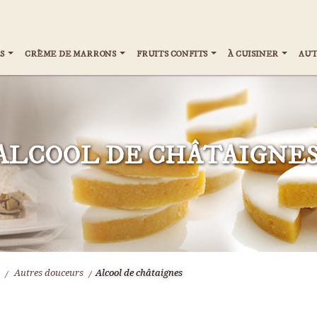
S
CRÈME DE MARRONS
FRUITS CONFITS
À CUISINER
AUT
ALCOOL DE CHÂTAIGNE
>
Autres douceurs
>
Alcool de châtaignes