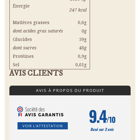
Énergie
247 kcal
Matières grasses
0,6g
dont acides gras saturés
0g
Glucides
59g
dont sucres
48g
Protéines
0,9g
Sel
0,01g
AVIS CLIENTS
AVIS À PROPOS DU PRODUIT
9.4
/10
VOIR L'ATTESTATION
Basé sur 3 avis