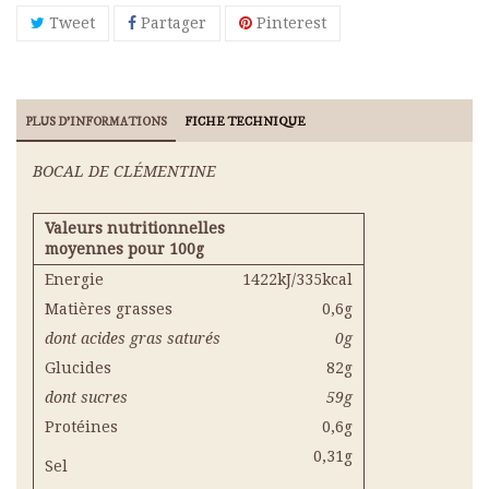
Tweet
Partager
Pinterest
PLUS D'INFORMATIONS
FICHE TECHNIQUE
BOCAL DE CLÉMENTINE
Valeurs nutritionnelles
moyennes pour 100g
Energie
1422kJ/335kcal
Matières grasses
0,6g
dont acides gras saturés
0g
Glucides
82g
dont sucres
59g
Protéines
0,6g
0,31g
Sel