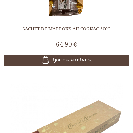
SACHET DE MARRONS AU COGNAC 500G
64,90 €
AJOUTER AU PANIER