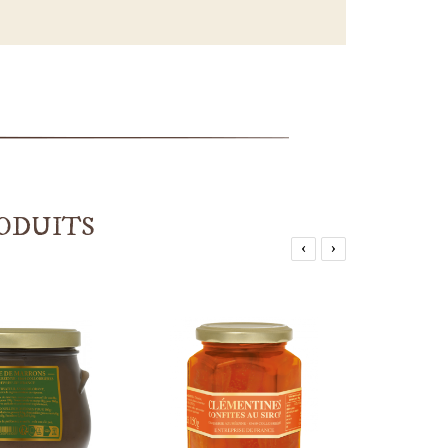
ODUITS
‹
›