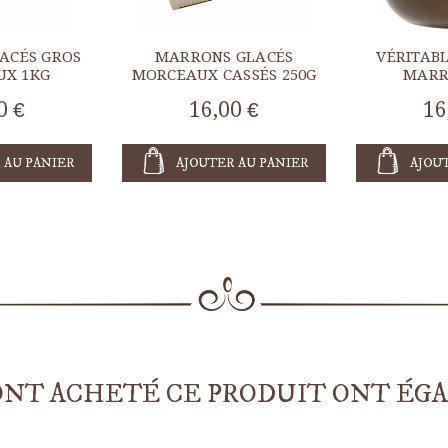
ACÉS GROS
MARRONS GLACÉS
VÉRITAB
X 1KG
MORCEAUX CASSÉS 250G
MARR
0 €
16,00 €
16
 AU PANIER
AJOUTER AU PANIER
AJOU
ONT ACHETÉ CE PRODUIT ONT ÉG