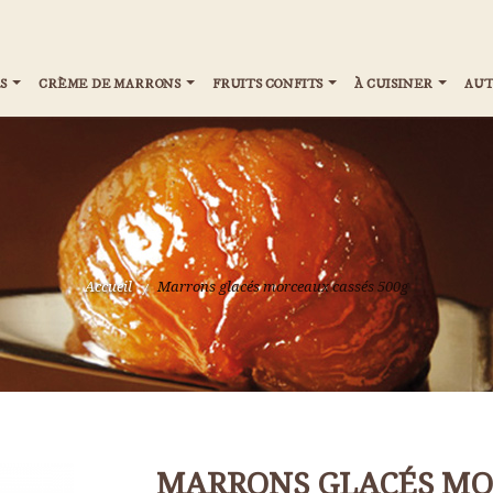
S
CRÈME DE MARRONS
FRUITS CONFITS
À CUISINER
AUT
Accueil
>
Marrons glacés morceaux cassés 500g
MARRONS GLACÉS MO