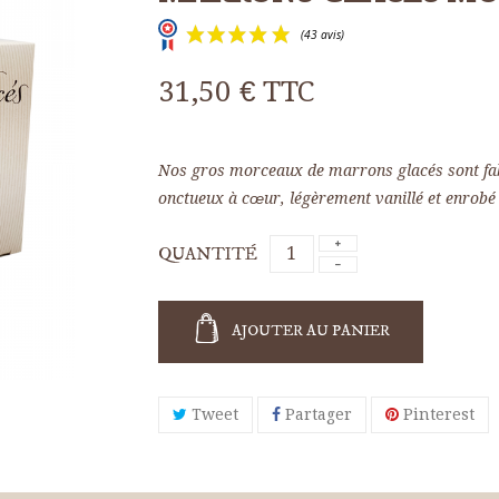
31,50 €
TTC
(43 avis)
Nos gros morceaux de marrons glacés sont fabr
onctueux à cœur, légèrement vanillé et enrobé d
QUANTITÉ
AJOUTER AU PANIER
Tweet
Partager
Pinterest