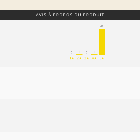
AVIS À PROPOS DU PRODUIT
41
1
1
0
0
1★
2★
3★
4★
5★