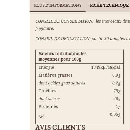
PLUS D'INFORMATIONS
FICHE TECHNIQUE
ES
OOL
ES
CONSEIL DE CONSERVATION: les morceaux de marron
TAIGNES
frigidaire.
CONSEIL DE DEGUSTATION: sortir 30 minutes av
Valeurs nutritionnelles
moyennes pour 100g
Energie
1349kJ/318kcal
Matières grasses
0,9g
dont acides gras saturés
0,2g
Glucides
75g
dont sucres
46g
Protéines
1g
0,06g
Sel
AVIS CLIENTS